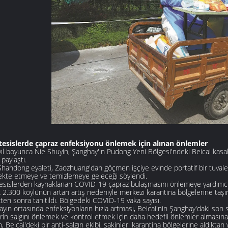
tesislerde çapraz enfeksiyonu önlemek için alınan önlemler
yıl boyunca Nie Shuyin, Şanghay'ın Pudong Yeni Bölgesi'ndeki Beicai kasaba
 paylaştı.
Shandong eyaleti, Zaozhuang'dan göçmen işçiye evinde portatif bir tuvale
kte etmeye ve temizlemeye geleceği söylendi.
esislerden kaynaklanan COVID-19 çapraz bulaşmasını önlemeye yardımcı o
k 2.300 köylünün artan artış nedeniyle merkezi karantina bölgelerine ta
en sonra tanıtıldı. Bölgedeki COVID-19 vaka sayısı.
yın ortasında enfeksiyonların hızla artması, Beicai'nin Şanghay'daki son sa
lerin salgını önlemek ve kontrol etmek için daha hedefli önlemler almasına 
, Beicai'deki bir anti-salgın ekibi, sakinleri karantina bölgelerine aldıktan