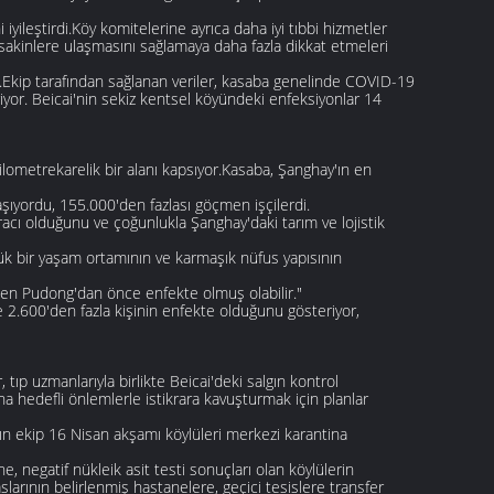
 iyileştirdi.Köy komitelerine ayrıca daha iyi tıbbi hizmetler
 sakinlere ulaşmasını sağlamaya daha fazla dikkat etmeleri
ü.Ekip tarafından sağlanan veriler, kasaba genelinde COVID-19
yor. Beicai'nin sekiz kentsel köyündeki enfeksiyonlar 14
 kilometrekarelik bir alanı kapsıyor.Kasaba, Şanghay'ın en
aşıyordu, 155.000'den fazlası göçmen işçilerdi.
racı olduğunu ve çoğunlukla Şanghay'daki tarım ve lojistik
ük bir yaşam ortamının ve karmaşık nüfus yapısının
nen Pudong'dan önce enfekte olmuş olabilir."
 2.600'den fazla kişinin enfekte olduğunu gösteriyor,
p uzmanlarıyla birlikte Beicai'deki salgın kontrol
a hedefli önlemlerle istikrara kavuşturmak için planlar
gın ekip 16 Nisan akşamı köylüleri merkezi karantina
, negatif nükleik asit testi sonuçları olan köylülerin
slarının belirlenmiş hastanelere, geçici tesislere transfer