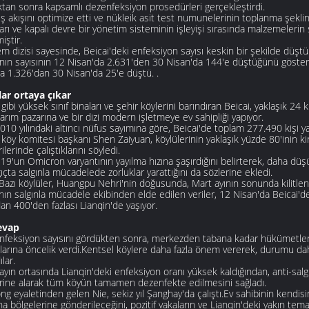
ktan sonra kapsamlı dezenfeksiyon prosedürleri gerçekleştirdi.
 iş akışını optimize etti ve nükleik asit test numunelerinin toplanma şeklini
rı ve kapalı devre bir yönetim sisteminin işleyişi sırasında malzemelerin
iştir.
m dizisi sayesinde, Beicai'deki enfeksiyon sayısı keskin bir şekilde düşt
ının sayısının 12 Nisan'da 2.631'den 30 Nisan'da 144'e düştüğünü gösteri
a 1.326'dan 30 Nisan'da 25'e düştü. .
lar ortaya çıkar
 gibi yüksek sınıf binaları ve şehir köylerini barındıran Beicai, yaklaşık 24
arım pazarına ve bir dizi modern işletmeye ev sahipliği yapıyor.
2010 yılındaki altıncı nüfus sayımına göre, Beicai'de toplam 277.490 kişi y
 köy komitesi başkanı Shen Zaiyuan, köylülerinin yaklaşık yüzde 80'inin ki
lerinde çalıştıklarını söyledi.
9'un Omicron varyantının yayılma hızına şaşırdığını belirterek, daha düş
ıçta salgınla mücadelede zorluklar yarattığını da sözlerine ekledi.
Bazı köylüler, Huangpu Nehri'nin doğusunda, Mart ayının sonunda kilitle
ın salgınla mücadele ekibinden elde edilen veriler, 12 Nisan'da Beicai'de
an 400'den fazlası Lianqin'de yaşıyor.
cevap
nfeksiyon sayısını gördükten sonra, merkezden tabana kadar hükümetler, tı
larına öncelik verdi.Kentsel köylere daha fazla önem vererek, durumu dah
ılar.
yın ortasında Lianqin'deki enfeksiyon oranı yüksek kaldığından, anti-sal
rine alarak tüm köyün tamamen dezenfekte edilmesini sağladı.
g eyaletinden gelen Nie, sekiz yıl Şanghay'da çalıştı.Ev sahibinin kendisine
na bölgelerine gönderileceğini, pozitif vakaların ve Lianqin'deki yakın tema