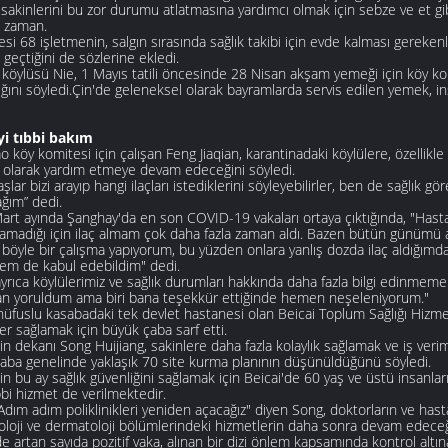
sakinlerini bu zor durumu atlatmasına yardımcı olmak için sebze ve et 
. zaman.
si 68 işletmenin, salgın sırasında sağlık takibi için evde kalması gereken
geçtiğini de sözlerine ekledi.
 köylüsü Nie, 1 Mayıs tatili öncesinde 28 Nisan akşam yemeği için köy ko
ığını söyledi.Çin'de geleneksel olarak bayramlarda servis edilen yemek, ins
yi tıbbi bakım
o köy komitesi için çalışan Feng Jiaqian, karantinadaki köylülere, özellikle k
 olarak yardım etmeye devam edeceğini söyledi.
lar bizi arayıp hangi ilaçları istediklerini söyleyebilirler, ben de sağlık gör
ağım” dedi.
art ayında Şanghay'da en son COVID-19 vakaları ortaya çıktığında, "Hastan
yamadığı için ilaç almam çok daha fazla zaman aldı. Bazen bütün günümü ald
z böyle bir çalışma yapıyorum, bu yüzden onlara yanlış dozda ilaç aldığımda 
em de kabul edebildim" dedi.
ayrıca köylülerimiz ve sağlık durumları hakkında daha fazla bilgi edinmem
an yoruldum ama biri bana teşekkür ettiğinde hemen neşeleniyorum."
üfuslu kasabadaki tek devlet hastanesi olan Beicai Toplum Sağlığı Hizme
er sağlamak için büyük çaba sarf etti.
n dekanı Song Huijiang, sakinlere daha fazla kolaylık sağlamak ve iş verimli
saba genelinde yaklaşık 70 site kurma planının düşünüldüğünü söyledi.
n bu ay sağlık güvenliğini sağlamak için Beicai'de 60 yaş ve üstü insanları
ıbbi hizmet de verilmektedir.
Adım adım poliklinikleri yeniden açacağız" diyen Song, doktorların ve hast
loji ve dermatoloji bölümlerindeki hizmetlerin daha sonra devam edeceği
de artan sayıda pozitif vaka, alınan bir dizi önlem kapsamında kontrol altına