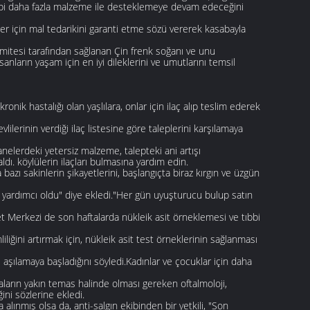
gibi daha fazla malzeme ile desteklemeye devam edeceğini
ler için mal tedarikini garanti etme sözü vererek kasabayla
mitesi tarafından sağlanan Çin frenk soğanı ve unu
anların yaşam için en iyi dileklerini ve umutlarını temsil
ronik hastalığı olan yaşlılara, onlar için ilaç alıp teslim ederek
evlilerinin verdiği ilaç listesine göre taleplerini karşılamaya
elerdeki yetersiz malzeme, talepteki ani artışı
ı. köylülerin ilaçları bulmasına yardım edin.
bazı sakinlerin şikayetlerini, başlangıçta biraz kırgın ve üzgün
e yardımcı oldu" diye ekledi."Her gün uyuşturucu bulup satın
t Merkezi de son haftalarda nükleik asit örneklemesi ve tıbbi
liğini artırmak için, nükleik asit test örneklerinin sağlanması
 aşılamaya başladığını söyledi.Kadınlar ve çocuklar için daha
aların yakın temas halinde olması gereken oftalmoloji,
ni sözlerine ekledi.
 alınmış olsa da, anti-salgın ekibinden bir yetkili, "Son