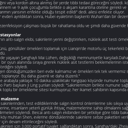
ğini veya kordon altına alınmış bir yerde tıbbi tedavi göreceğini söyledi. k
annem ve 9 aylık çocuğumla birlikte o akşam karantina oteline gerekli ve
rımın yarısının enfekte olduğu tespit edildi" dedi. ailesi enfekte oluyor.
r evden ayrıldıktan sonra, Hubei eyaletinin başkenti Wuhan'dan bir dezen
ezenfeksiyon çalışması büyük bir rahatlama oldu ve şimdi daha güvende 
istasyonlar
ın anti-salgın ekibi, sakinlerin yerini değiştirirken, nükleik asit testi ö
ünü, gönüllüler örnekleri toplamak için Lianqin'de motorlu üç tekerlekli bisi
dü.
'de yaşayan Şanghaylı Mai Lizhen, değişikliği memnuniyetle karşıladı.Dah
 bir oyun alanında sıraya girerek nükleik asit testlerini beklemelerinin is
tırdığını söyledi.
eri döndüğümüzden beri evde kalmamız ve örnekleri tek tek vermemiz sö
toplanıyor. Bu daha güvenli ve daha düzenli."
'e arabayla yaklaşık 10 dakika uzaklıktaki Yangqiao köyünde numune toplama
o Parti başkanı Ji Ling şunları söyledi: "Sakinlerimizin birlikte numune s
tık toplu bir örnekleme sitesi kurmuyoruz. her ikamet sahibinin kapısında n
i malzeme
sakinlerinden, test edildiklerinde salgın kontrol önlemlerine sıkı sıkıya uym
erine, insanların yeterli günlük ihtiyaç malzemelerine sahip olmalarını sağ
irmeleri söylendi. Beicai anti-salgın ekibinden bir yetkiliye göre tıbbi bak
 köy muhtarı Shen, evlerine döndüklerinde sakinlere sebze paketleri veril
r için devam ettirileceğini söyledi.
sakinleri için 3.000 portatif tuvalet sağlandıktan sonra, Şanghay'daki Zh