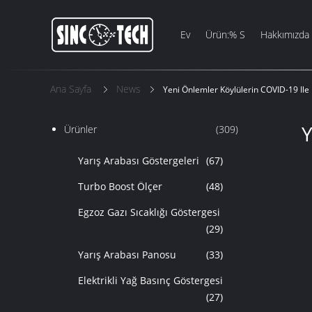
Ev
Ürün:% S
Hakkımızda
Ana Sayfa
News
Yeni Önlemler Köylülerin COVID-19 Il
Y
Ürünler
(309)
Yarış Arabası Göstergeleri
(67)
Turbo Boost Ölçer
(48)
Egzoz Gazı Sıcaklığı Göstergesi
(29)
Yarış Arabası Panosu
(33)
Elektrikli Yağ Basınç Göstergesi
(27)