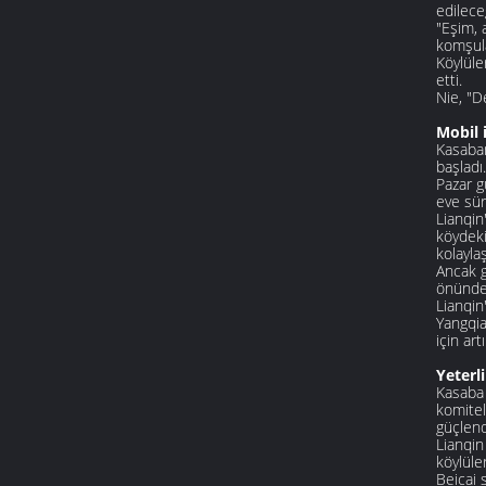
edilece
"Eşim, 
komşula
Köylüle
etti.
Nie, "D
Mobil 
Kasaban
başladı.
Pazar g
eve sür
Lianqin
köydeki
kolaylaş
Ancak g
önünde 
Lianqin
Yangqia
için ar
Yeterl
Kasaba 
komitel
güçlend
Lianqin
köylüle
Beicai 