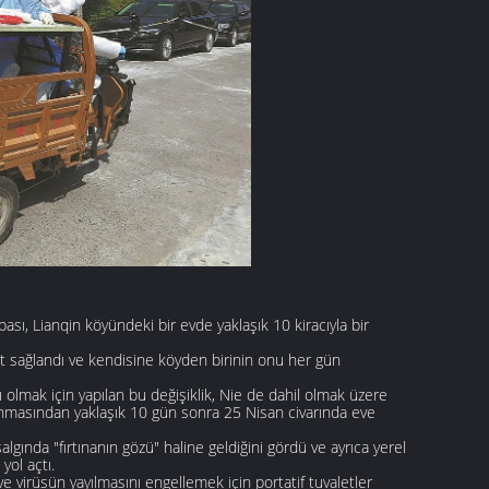
sı, Lianqin köyündeki bir evde yaklaşık 10 kiracıyla bir
t sağlandı ve kendisine köyden birinin onu her gün
lmak için yapılan bu değişiklik, Nie de dahil olmak üzere
şınmasından yaklaşık 10 gün sonra 25 Nisan civarında eve
lgında "fırtınanın gözü" haline geldiğini gördü ve ayrıca yerel
yol açtı.
 ve virüsün yayılmasını engellemek için portatif tuvaletler