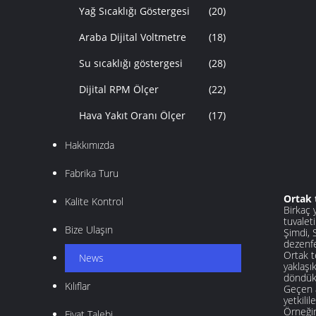
Yağ Sıcaklığı Göstergesi
(20)
Araba Dijital Voltmetre
(18)
Su sıcaklığı göstergesi
(28)
Dijital RPM Ölçer
(22)
Hava Yakıt Oranı Ölçer
(17)
Hakkımızda
Fabrika Turu
Ortak 
Kalite Kontrol
Birkaç 
tuvaleti
Bize Ulaşın
Şimdi, 
dezenfe
Ortak t
News
yaklaşı
döndükt
Kılıflar
Geçen a
yetkili
Örneğin
Fiyat Talebi