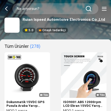
Ruian Ispeed Automtoive Electronics Co.,Ltd
5.0
Onaylı tedarikçi
Tüm Ürünler
(278)
Dokunmatik 15VDC GPS
ISO9001 ABS 12000rpm
Pusula Araba Yarışı
LCD Ekran 15VDC Yarış
Gösterge Tablosu
Arabası Göstergeleri
MOQ:
1 parça
MOQ:
1 parça