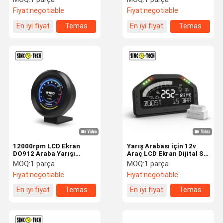
Fiyat:
negotiable
Fiyat:
negotiable
En iyi fiyat
Temas
En iyi fiyat
Temas
etmek
etmek
12000rpm LCD Ekran
Yarış Arabası için 12v
DO912 Araba Yarışı
Araç LCD Ekran Dijital Su
Gösterge Tablosu
Sıcaklık Ölçer
MOQ:
1 parça
MOQ:
1 parça
Fiyat:
negotiable
Fiyat:
negotiable
En iyi fiyat
Temas
En iyi fiyat
Temas
etmek
etmek