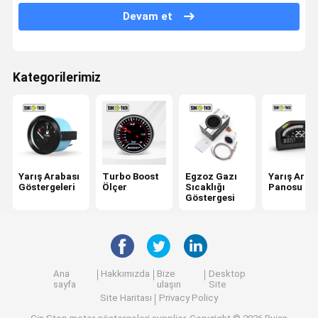
Devam et
Yağ Sıcaklığı Göstergesi
Araba Dijital Voltmetre
Kategorilerimiz
Su sıcaklığı göstergesi
Dijital RPM Ölçer
Hava Yakıt Oranı Ölçer
Yarış Arabası
Turbo Boost
Egzoz Gazı
Yarış Arab
Yakıt Seviye Göstergesi
Göstergeleri
Ölçer
Sıcaklığı
Panosu
Göstergesi
Ana
Hakkımızda
Bize
Desktop
sayfa
ulaşın
Site
Site Haritası
Privacy Policy