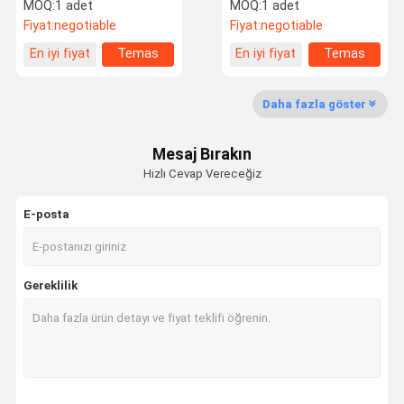
Bluetooth Dijital Pano
Ekran Kombinasyonu
MOQ:
1 adet
MOQ:
1 adet
Yeşil Aydınlatmalı
Pano
Fiyat:
negotiable
Fiyat:
negotiable
Kalite Kontrol
Bizimle
Haberler
Vakalar
En iyi fiyat
Temas
En iyi fiyat
Temas
Iletişime
etmek
etmek
Geçin
Daha fazla göster
Mesaj Bırakın
Hızlı Cevap Vereceğiz
Bir Teklif
Isteği
E-posta
Yarış Arabası Göstergeleri
Gereklilik
Turbo Boost Ölçer
Egzoz Gazı Sıcaklığı Göstergesi
Yarış Arabası Panosu
Elektrikli Yağ Basınç Göstergesi