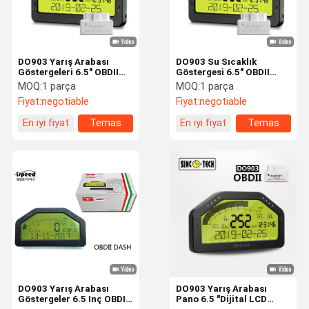
DO903 Yarış Arabası
DO903 Su Sıcaklık
Göstergeleri 6.5" OBDII
Göstergesi 6.5" OBDII
Bluetooth Yarış Arabası
Multimetre Yarış Arabası
MOQ:
1 parça
MOQ:
1 parça
Panosu
Panosu
Fiyat:
negotiable
Fiyat:
negotiable
En iyi fiyat
Temas
En iyi fiyat
Temas
etmek
etmek
Ev
Ürün:% S
Hakkımızda
Fabrika Turu
DO903 Yarış Arabası
DO903 Yarış Arabası
Göstergeler 6.5 Inç OBDII
Pano 6.5 "Dijital LCD