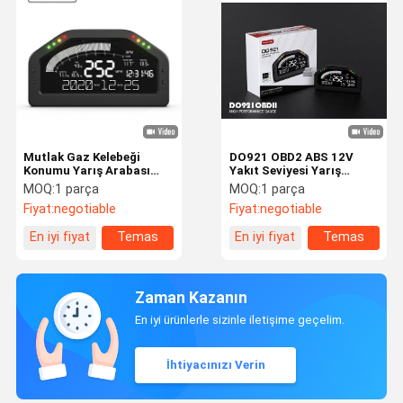
Mutlak Gaz Kelebeği
DO921 OBD2 ABS 12V
Konumu Yarış Arabası
Yakıt Seviyesi Yarış
Gösterge Tablosu
Arabası Gösterge Paneli,
MOQ:
1 parça
MOQ:
1 parça
9000rpm
OBDII Sistemi ile
Fiyat:
negotiable
Fiyat:
negotiable
En iyi fiyat
Temas
En iyi fiyat
Temas
etmek
etmek
Zaman Kazanın
En iyi ürünlerle sizinle iletişime geçelim.
İhtiyacınızı Verin