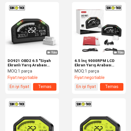
DO921 OBD2 6.5 "Siyah
6.5 İnç 9000RPM LCD
Ekranlı Yarış Arabası
Ekran Yarış Arabası
Gösterge Paneli
Gösterge Tablosu
MOQ:
1 parça
MOQ:
1 parça
Fiyat:
negotiable
Fiyat:
negotiable
En iyi fiyat
Temas
En iyi fiyat
Temas
etmek
etmek