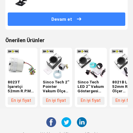
Devam et
Önerilen Ürünler
8023T
Sinco Tech 2''
Sinco Tech
8021B LED
İşaretçi
Pointer
LED 2'' Vakum
52mm R.P.
52mm R.P.M
Vakum Ölçer
Göstergesi
Ölçer
Ölçer
6143T Oto
Bar Turbo
Kilometre
Kilometre
Mobil Araba
Metre 6113B
Otomatik
En iyi fiyat
En iyi fiyat
En iyi fiyat
En iyi fiy
Sinco Tech
Oto Mobil Led
Mobil Led
Oto Mobil Led
Ekran
Ekran
Ekran
Takometre
Takometre