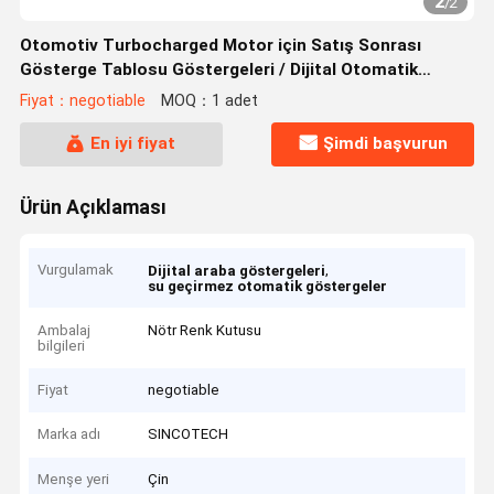
2
/
2
Otomotiv Turbocharged Motor için Satış Sonrası
Gösterge Tablosu Göstergeleri / Dijital Otomatik
Göstergeler
Fiyat：negotiable
MOQ：1 adet
En iyi fiyat
Şimdi başvurun
Ürün Açıklaması
Vurgulamak
,
Dijital araba göstergeleri
su geçirmez otomatik göstergeler
Ambalaj
Nötr Renk Kutusu
bilgileri
Fiyat
negotiable
Marka adı
SINCOTECH
Menşe yeri
Çin