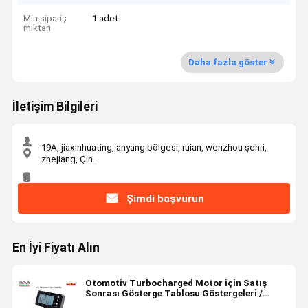
Min sipariş
1 adet
miktarı
Daha fazla göster
İletişim Bilgileri
19A, jiaxinhuating, anyang bölgesi, ruian, wenzhou şehri,
zhejiang, Çin.
Şimdi başvurun
En İyi Fiyatı Alın
Otomotiv Turbocharged Motor için Satış
Sonrası Gösterge Tablosu Göstergeleri /
Dijital Otomatik Göstergeler