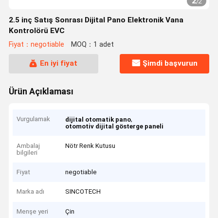
2
/
2
2.5 inç Satış Sonrası Dijital Pano Elektronik Vana
Kontrolörü EVC
Fiyat：negotiable
MOQ：1 adet
En iyi fiyat
Şimdi başvurun
Ürün Açıklaması
Vurgulamak
,
dijital otomatik pano
otomotiv dijital gösterge paneli
Ambalaj
Nötr Renk Kutusu
bilgileri
Fiyat
negotiable
Marka adı
SINCOTECH
Menşe yeri
Çin