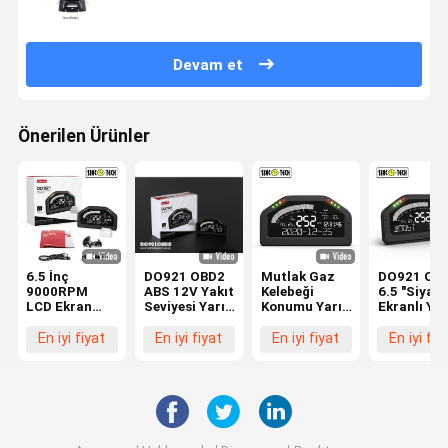
Devam et
Önerilen Ürünler
6.5 İnç
DO921 OBD2
Mutlak Gaz
DO921 OB
9000RPM
ABS 12V Yakıt
Kelebeği
6.5 "Siyah
LCD Ekran
Seviyesi Yarış
Konumu Yarış
Ekranlı Yar
Yarış Arabası
Arabası
Arabası
Arabası
Gösterge
Gösterge
Gösterge
Gösterge
En iyi fiyat
En iyi fiyat
En iyi fiyat
En iyi fiy
Tablosu
Paneli, OBDII
Tablosu
Paneli
Sistemi ile
9000rpm