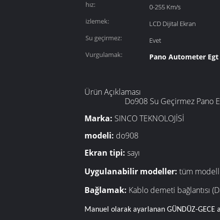
hız:
0-255 Km/s
izlemek:
LCD Dijital Ekran
Su geçirmez:
Evet
Vurgulamak:
Pano Autometer Egt
Ürün Açıklaması
Do908 Su Geçirmez Pano Eg
Marka:
SINCO TEKNOLOJİSİ
modeli:
do908
Ekran tipi:
sayı
Uygulanabilir modeller:
tüm modelle
Bağlamak:
Kablo demeti bağlantısı (Da
Manuel olarak ayarlanan GÜNDÜZ-GECE a