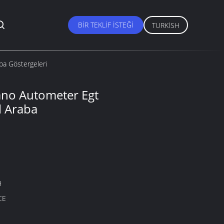
BIR TEKLIF ISTEĞI
TURKISH
ba Göstergeleri
no Autometer Egt
l Araba
H
CE