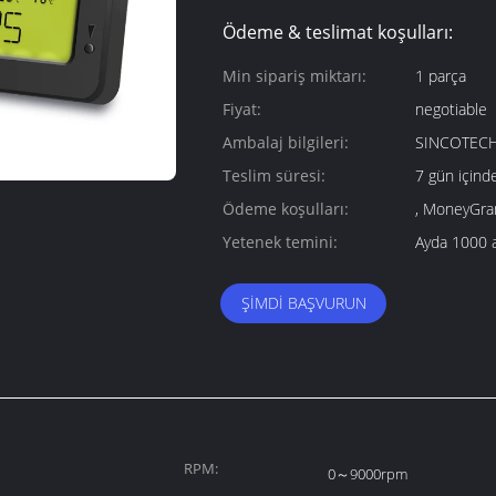
Ödeme & teslimat koşulları:
Min sipariş miktarı:
1 parça
Fiyat:
negotiable
Ambalaj bilgileri:
SINCOTECH
Teslim süresi:
7 gün içind
Ödeme koşulları:
, MoneyGram
Yetenek temini:
Ayda 1000 
ŞIMDI BAŞVURUN
RPM:
0～9000rpm