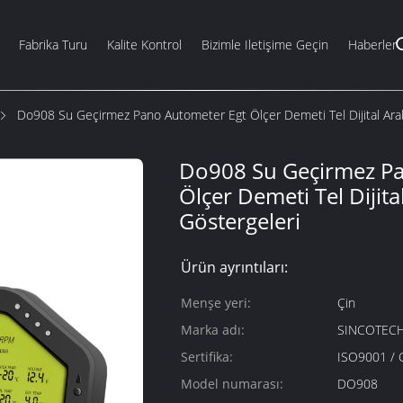
Fabrika Turu
Kalite Kontrol
Bizimle Iletişime Geçin
Haberler
Do908 Su Geçirmez Pano Autometer Egt Ölçer Demeti Tel Dijital Ara
Do908 Su Geçirmez Pa
Ölçer Demeti Tel Dijita
Göstergeleri
Ürün ayrıntıları:
Menşe yeri:
Çin
Marka adı:
SINCOTEC
Sertifika:
ISO9001 / 
Model numarası:
DO908