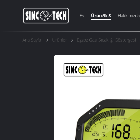
Ev
Ürün:% S
Hakkımızda
Ana Sayfa
Ürünler
Egzoz Gazı Sıcaklığı Göstergesi