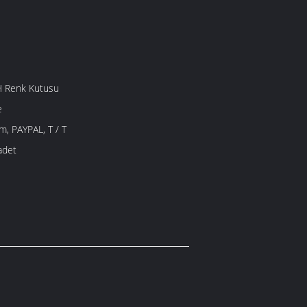
 Renk Kutusu
e
, PAYPAL, T / T
adet