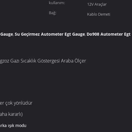
kullanım:
12V Araçlar
Bağ:
Kablo Demeti
 Gauge
Su Geçirmez Autometer Egt Gauge
Do908 Autometer Egt
,
,
zoz Gazı Sıcaklık Göstergesi Araba Ölçer
r çok yönlüdür
ha kararlı)
rka ışık modu