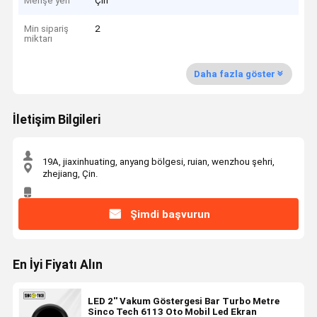
Menşe yeri
Çin
Min sipariş
2
miktarı
Daha fazla göster
İletişim Bilgileri
19A, jiaxinhuating, anyang bölgesi, ruian, wenzhou şehri,
zhejiang, Çin.
Şimdi başvurun
En İyi Fiyatı Alın
LED 2'' Vakum Göstergesi Bar Turbo Metre
Sinco Tech 6113 Oto Mobil Led Ekran