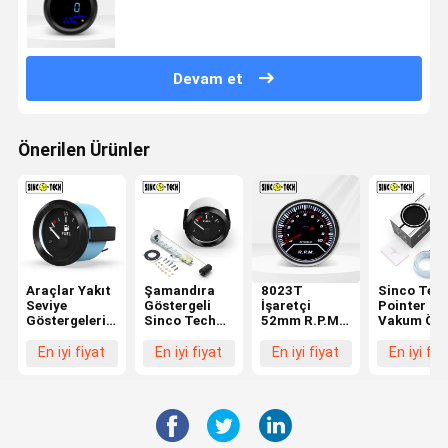
Devam et
Önerilen Ürünler
Araçlar Yakıt
Şamandıra
8023T
Sinco Tech 
Seviye
Göstergeli
İşaretçi
Pointer
Göstergeleri
Sinco Tech
52mm R.P.M
Vakum Ölç
Autometer
Yakıt 2015FF
Ölçer
6143T Oto
Sinco Tech
52mm 12V
Kilometre
Mobil Ara
En iyi fiyat
En iyi fiyat
En iyi fiyat
En iyi fiy
2015BB
Otomobil
Sinco Tech
52mm Auto
Otometresi
Oto Mobil Led
Mobile 12V
Ekran
Takometre