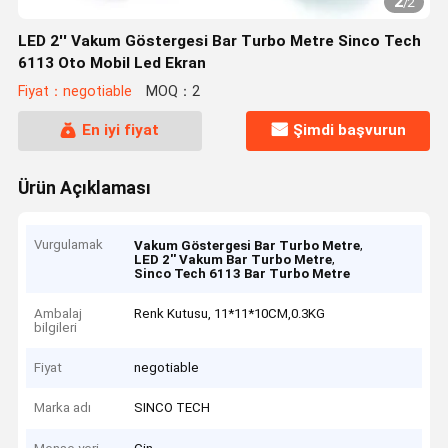
2
/
2
LED 2'' Vakum Göstergesi Bar Turbo Metre Sinco Tech
6113 Oto Mobil Led Ekran
Fiyat：negotiable
MOQ：2
En iyi fiyat
Şimdi başvurun
Ürün Açıklaması
Vurgulamak
,
Vakum Göstergesi Bar Turbo Metre
,
LED 2'' Vakum Bar Turbo Metre
Sinco Tech 6113 Bar Turbo Metre
Ambalaj
Renk Kutusu, 11*11*10CM,0.3KG
bilgileri
Fiyat
negotiable
Marka adı
SINCO TECH