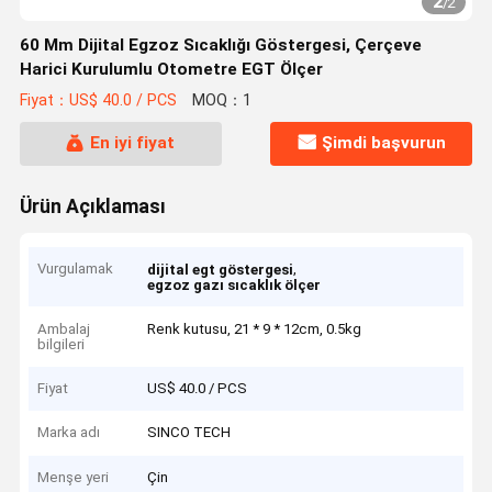
2
/
2
60 Mm Dijital Egzoz Sıcaklığı Göstergesi, Çerçeve
Harici Kurulumlu Otometre EGT Ölçer
Fiyat：US$ 40.0 / PCS
MOQ：1
En iyi fiyat
Şimdi başvurun
Ürün Açıklaması
Vurgulamak
,
dijital egt göstergesi
egzoz gazı sıcaklık ölçer
Ambalaj
Renk kutusu, 21 * 9 * 12cm, 0.5kg
bilgileri
Fiyat
US$ 40.0 / PCS
Marka adı
SINCO TECH
Menşe yeri
Çin