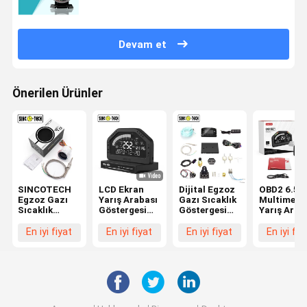
Devam et
Önerilen Ürünler
SINCOTECH
LCD Ekran
Dijital Egzoz
OBD2 6.5 İ
Egzoz Gazı
Yarış Arabası
Gazı Sıcaklık
Multimetr
Sıcaklık
Göstergesi
Göstergesi
Yarış Arab
Göstergesi
Sinco Tech
Turbo Psi
Panosu
6149T
Do922 Egzoz
OLED Ekran
Do921 Sin
En iyi fiyat
En iyi fiyat
En iyi fiyat
En iyi fiy
Sensörü
Gazı İçin 16V
Araba Panosu
Tech
Beyaz 2 ''
DC Dijital
Rpm9000 
Araba Oto
Ekran
Mobil Metre